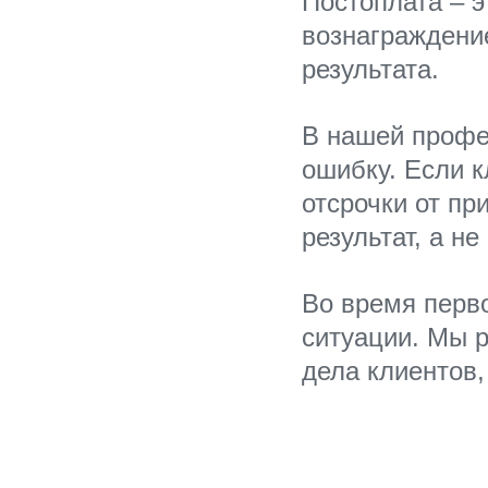
Постоплата – э
вознаграждение
результата.
В нашей профес
ошибку. Если 
отсрочки от пр
результат, а н
Во время перво
ситуации. Мы р
дела клиентов,