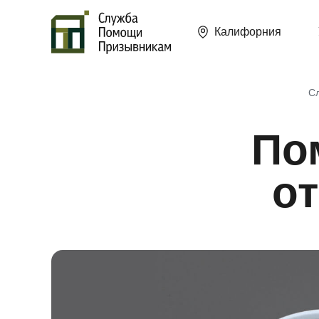
Калифорния
С
По
от