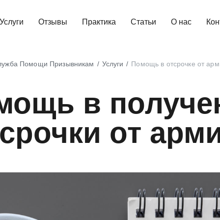
Услуги
Отзывы
Практика
Статьи
О нас
Кон
лужба Помощи Призывникам
Услуги
Помощь в отсрочке от арм
мощь в получе
срочки от арм