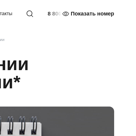
8 800
Показать номер
такты
ии
нии
ии*