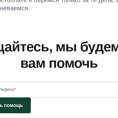
мневаемся.
айтесь, мы буде
вам помочь
елефона
*
ть помощь