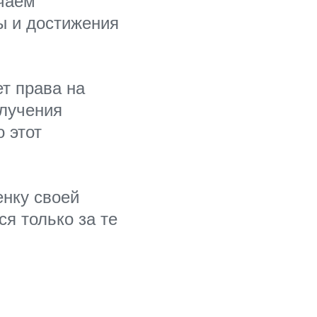
учаем
ы и достижения
т права на
олучения
о этот
енку своей
я только за те