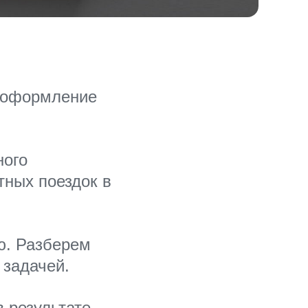
а оформление
ного
тных поездок в
ю. Разберем
 задачей.
в результате