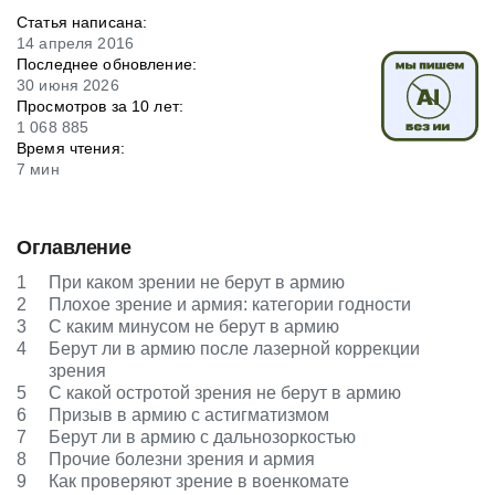
Статья написана:
14 апреля 2016
Последнее обновление:
30 июня 2026
Просмотров за 10 лет:
1 068 885
Время чтения:
7 мин
Оглавление
1
При каком зрении не берут в армию
2
Плохое зрение и армия: категории годности
3
С каким минусом не берут в армию
4
Берут ли в армию после лазерной коррекции
зрения
5
С какой остротой зрения не берут в армию
6
Призыв в армию с астигматизмом
7
Берут ли в армию с дальнозоркостью
8
Прочие болезни зрения и армия
9
Как проверяют зрение в военкомате