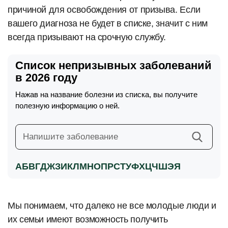
причиной для освобождения от призыва. Если
вашего диагноза не будет в списке, значит с ним
всегда призывают на срочную службу.
Список непризывных заболеваний
в 2026 году
Нажав на название болезни из списка, вы получите
полезную информацию о ней.
А
Б
В
Г
Д
Ж
З
И
К
Л
М
Н
О
П
Р
С
Т
У
Ф
Х
Ц
Ч
Ш
Э
Я
Мы понимаем, что далеко не все молодые люди и
их семьи имеют возможность получить