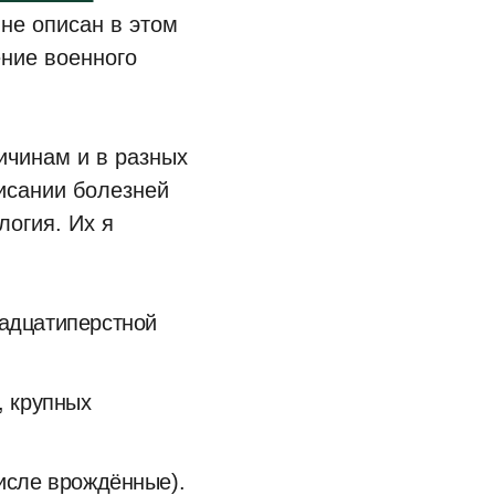
 не описан в этом
ение военного
ичинам и в разных
исании болезней
логия. Их я
надцатиперстной
, крупных
числе врождённые).