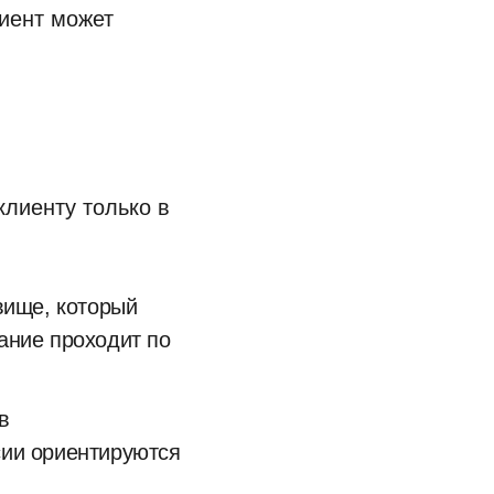
лиент может
клиенту только в
вище, который
ание проходит по
в
сии ориентируются