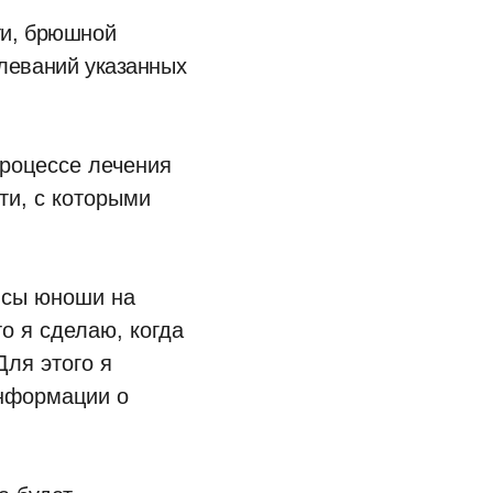
ти, брюшной
олеваний указанных
процессе лечения
ти, с которыми
ансы юноши на
о я сделаю, когда
Для этого я
информации о