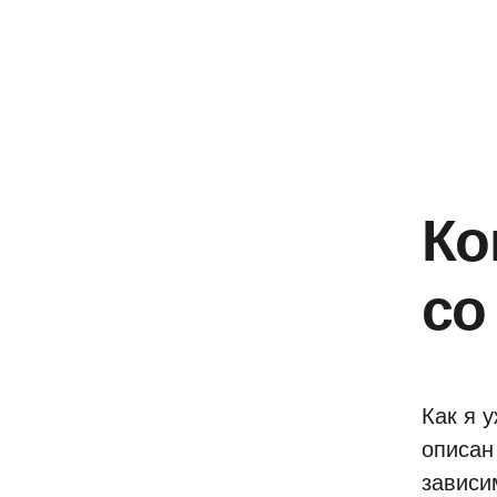
Ко
со
Как я 
описан
зависи