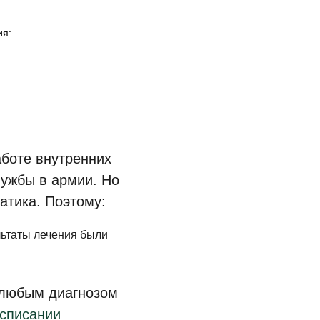
ия:
аботе внутренних
лужбы в армии. Но
атика. Поэтому:
льтаты лечения были
 любым диагнозом
списании