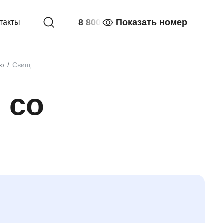
8 800
Показать номер
такты
ию
Свищ
 со