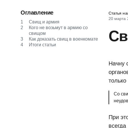
Оглавление
Статья на
20 марта 
1
Свищ и армия
2
Кого не возьмут в армию со
Св
свищом
3
Как доказать свищ в военкомате
4
Итоги статьи
Начну 
органо
только
Со сви
неудо
При эт
всегда