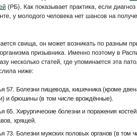
ей
(РБ). Как показывает практика, если диагноз
нте, у молодого человека нет шансов на получ
.
сается свища, он может возникать по разным пр
 организма призывника. Именно поэтому в Расп
азу несколько статей, где упоминается эта пато
слила ниже:
ья 57. Болезни пищевода, кишечника (кроме две
и) и брюшины (в том числе врождённые).
ья 65. Хирургические болезни и поражения костей
авов, хрящей.
ья 73. Болезни мужских половых органов (в том 