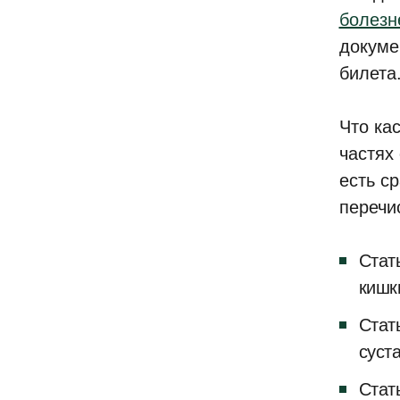
болезн
докуме
билета
Что ка
частях
есть ср
перечи
Стат
кишк
Стат
суст
Стат