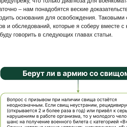
предупрежу, что только диагноза для военкомат
аточно – нам понадобятся веские доказательст
рдить основания для освобождения. Таковыми 
ов и обследований, которые я соберу вместе с
 буду говорить в следующих главах статьи.