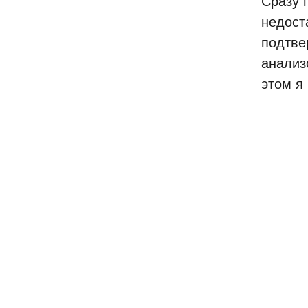
Сразу 
недост
подтве
анализ
этом я