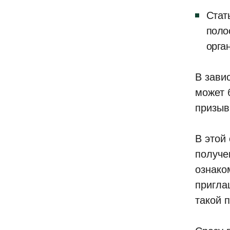
Стат
поло
орга
В зави
может 
призыв
В этой
получе
ознако
пригла
такой п