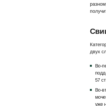
разном
получи
Свищ
Катего
двух с
Во-п
подд
57 с
Во-в
моче
уже 