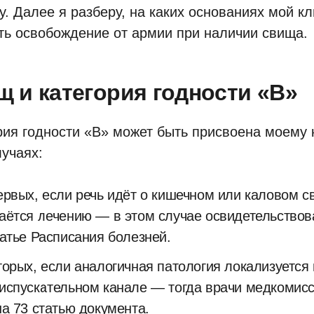
у. Далее я разберу, на каких основаниях мой к
ть освобождение от армии при наличии свища.
 и категория годности «В»
рия годности «В» может быть присвоена моему 
лучаях:
ервых, если речь идёт о кишечном или каловом с
аётся лечению — в этом случае освидетельствов
татье Расписания болезней.
торых, если аналогичная патология локализуется 
испускательном канале — тогда врачи медкомис
на 73 статью документа.