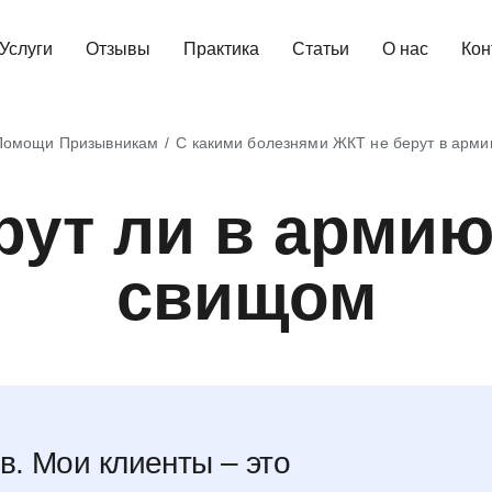
Услуги
Отзывы
Практика
Статьи
О нас
Кон
Помощи Призывникам
С какими болезнями ЖКТ не берут в арм
рут ли в армию
свищом
в. Мои клиенты – это