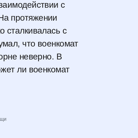
взаимодействии с
На протяжении
ко сталкивалась с
умал, что военкомат
корне неверно. В
ожет ли военкомат
ощи