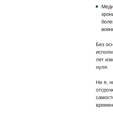
Меди
хрон
боле
воен
Без ос
исполн
лет из
нуля.
Ни я, 
отсроч
самост
времен