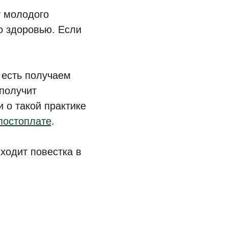
у молодого
о здоровью. Если
 есть получаем
 получит
 о такой практике
постоплате
.
иходит повестка в