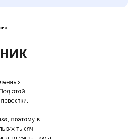
ния:
ник
елённых
Под этой
повестки.
за, поэтому в
льких тысяч
ского учёта, куда