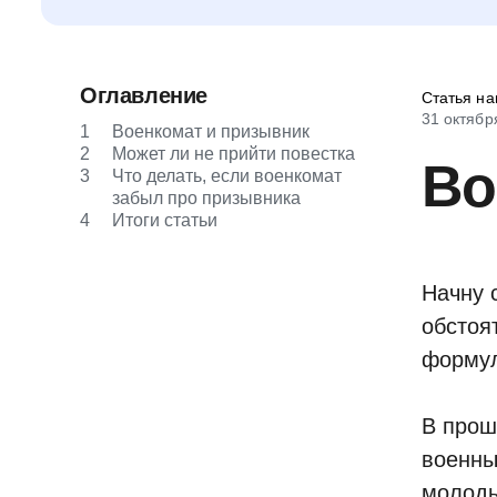
Оглавление
Статья на
31 октябр
1
Военкомат и призывник
2
Может ли не прийти повестка
Во
3
Что делать, если военкомат
забыл про призывника
4
Итоги статьи
Начну 
обстоя
формул
В прош
военны
молоды