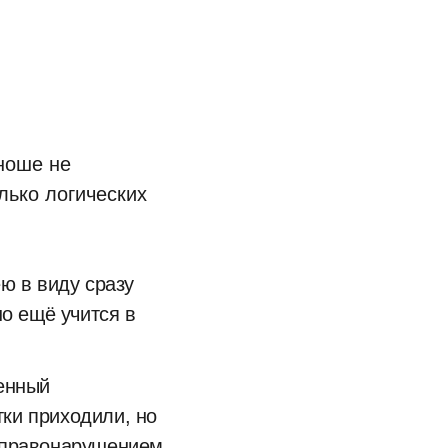
ноше не
лько логических
ю в виду сразу
о ещё учится в
енный
тки приходили, но
 правонарушением,