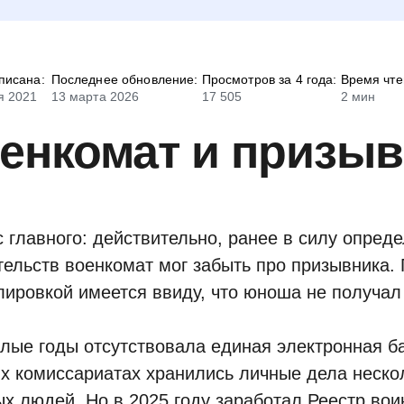
писана:
Последнее обновление:
Просмотров за 4 года:
Время чте
я 2021
13 марта 2026
17 505
2 мин
енкомат и призыв
с главного: действительно, ранее в силу опред
тельств военкомат мог забыть про призывника. 
ировкой имеется ввиду, что юноша не получал 
лые годы отсутствовала единая электронная ба
х комиссариатах хранились личные дела неско
х людей. Но в 2025 году заработал Реестр воин