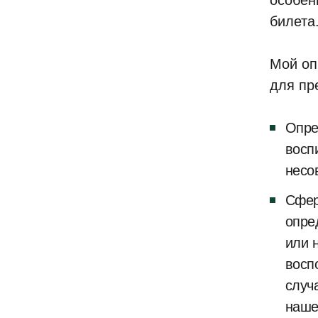
особен
билета
Мой оп
для пр
Опре
восп
несо
Сфер
опре
или 
восп
случ
наше