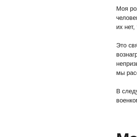
Моя ро
челове
их нет,
Это св
вознаг
неприз
мы рас
В след
военко