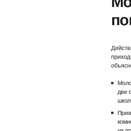
Мо
по
Действ
приход
объясн
Моло
две 
школ
Приз
коми
на п