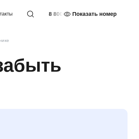
8 800
Показать номер
такты
нике
забыть