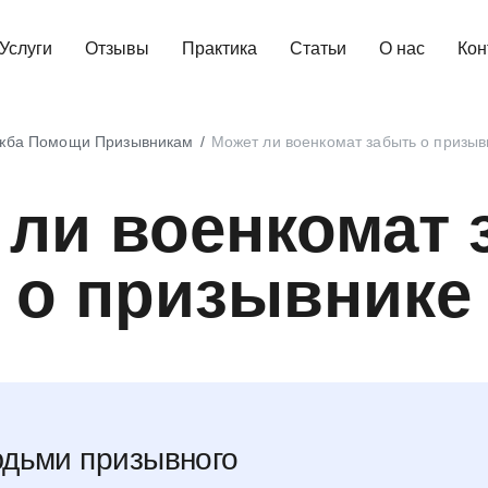
Услуги
Отзывы
Практика
Статьи
О нас
Кон
жба Помощи Призывникам
Может ли военкомат забыть о призыв
 ли военкомат 
о призывнике
дьми призывного