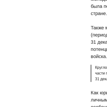
была п
стране
Также 
(перио
31 дек
потенц
войска
Кругло
части 
31 дек
Как юр
личным