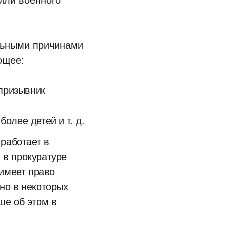
 или военного
ельными причинами
ющее:
призывник
олее детей и т. д.
работает в
 в прокуратуре
 имеет право
но в некоторых
ше об этом в