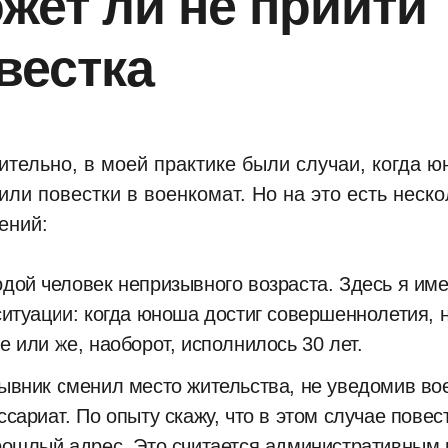
жет ли не прийти
вестка
ительно, в моей практике были случаи, когда ю
или повестки в военкомат. Но на это есть неско
ений:
дой человек непризывного возраста. Здесь я име
ситуации: когда юноша достиг совершеннолетия, н
е или же, наоборот, исполнилось 30 лет.
ывник сменил место жительства, не уведомив во
ссариат. По опыту скажу, что в этом случае повес
рошлый адрес. Это считается административным