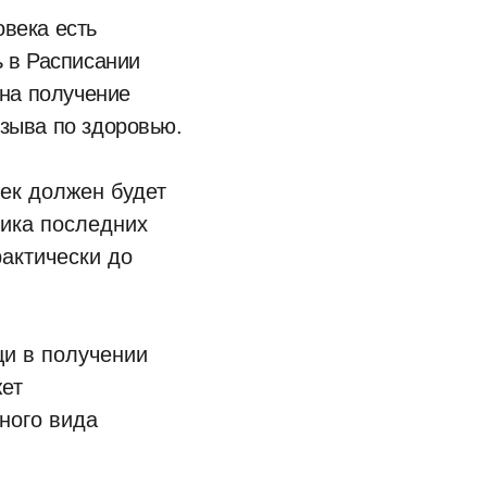
века есть
ь в Расписании
 на получение
зыва по здоровью.
ек должен будет
тика последних
рактически до
щи в получении
жет
ного вида