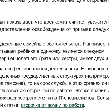
ности к тем, у кого нет оснований для отсрочки
.
ыт показывает, что военкомат считает уважит
едоставления освобождения от призыва следу
делённые семейные обстоятельства. Например: 
итывает ребёнка в одиночку, является опекуном
вершеннолетнего брата или сестры, имеет двух и б
а профессиональной деятельности. Если юноша 
делённых государственных структурах (например,
на таможне), то на срок службы в этих органах он
ользоваться отсрочкой по работе. Это же правиль
аях распространяется и на IT-специалистов. Боль
й статье:
отсрочка от армии по работе
.