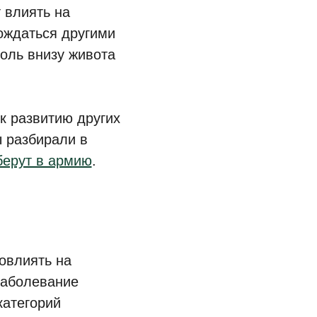
 влиять на
вождаться другими
боль внизу живота
 к развитию других
 разбирали в
берут в армию
.
повлиять на
заболевание
категорий