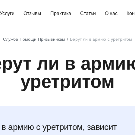
Услуги
Отзывы
Практика
Статьи
О нас
Кон
Служба Помощи Призывникам
Берут ли в армию с уретритом
рут ли в арми
уретритом
 в армию с уретритом, зависит