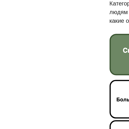
Катего
людям 
какие 