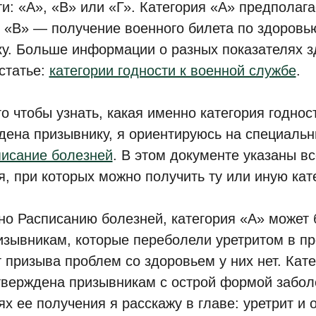
ти: «А», «В» или «Г». Категория «А» предполага
 «В» — получение военного билета по здоровь
ку. Больше информации о разных показателях з
статье:
категории годности к военной службе
.
го чтобы узнать, какая именно категория годнос
дена призывнику, я ориентируюсь на специаль
писание болезней
. В этом документе указаны в
я, при которых можно получить ту или иную кат
но Расписанию болезней, категория «А» может
изывникам, которые переболели уретритом в п
 призыва проблем со здоровьем у них нет. Кате
тверждена призывникам с острой формой забол
х ее получения я расскажу в главе: уретрит и 