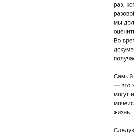
раз, к
разово
мы дол
оценит
Во вре
докуме
получа
Самый 
— это 
могут 
мочеис
жизнь.
Следую