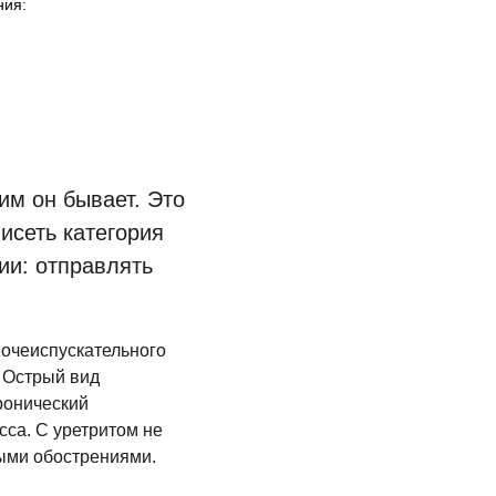
ния:
им он бывает. Это
исеть категория
ии: отправлять
мочеиспускательного
. Острый вид
ронический
сса. С уретритом не
тыми обострениями.