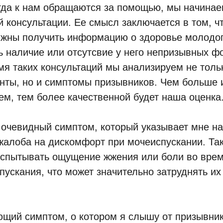
огда к нам обращаются за помощью, мы начинае
й консультации. Ее смысл заключается в том, ч
жны получить информацию о здоровье молодог
ь наличие или отсутсвие у него непризывных ф
мя таких консультаций мы анализируем не толь
нты, но и симптомы призывников. Чем больше
ем, тем более качественной будет наша оценка
очевидный симптом, который указывает мне на
жалоба на дискомфорт при мочеиспускании. Та
испытывать ощущение жжения или боли во вре
пускания, что может значительно затруднять и
щий симптом, о котором я слышу от призывни