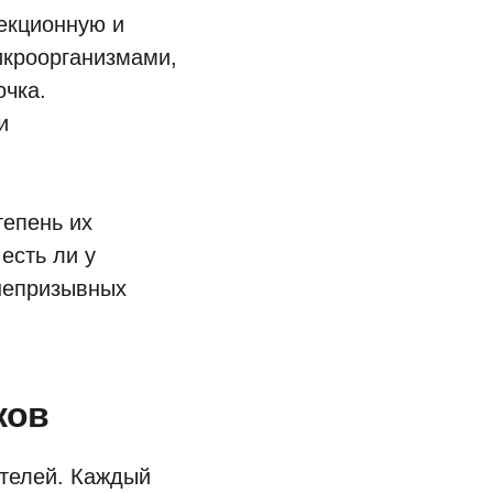
фекционную и
кроорганизмами,
очка.
и
тепень их
есть ли у
непризывных
ков
телей. Каждый