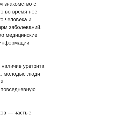
м знакомство с
то во время нее
о человека и
орм заболеваний.
ко медицинские
 информации
.
 наличие уретрита
к, молодые люди
мя
х повседневную
ков — частые