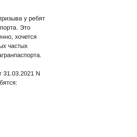
призыва у ребят
порта. Это
енно, хочется
ых частых
агранпаспорта.
 31.03.2021 N
бятся: