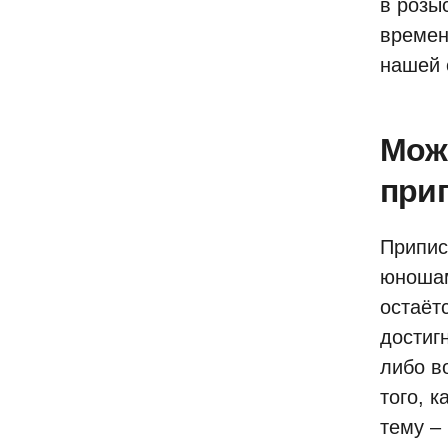
в розы
времен
нашей 
Мож
при
Припис
юношам
остаёт
достиг
либо в
того, 
тему – 