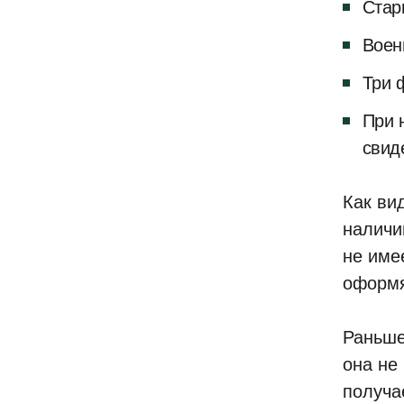
Стар
Воен
Три 
При 
свид
Как ви
наличи
не име
оформя
Раньше
она не
получа