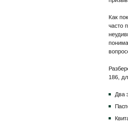
призыв
Как по
часто 
неудив
понима
вопрос
Разбер
186, д
Два 
Пасп
Квит