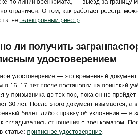
ске по линии военкомата, — выезд за границу 
но ограничен. О том, как работает реестр, мож
статье:
электронный реестр
.
но ли получить загранпаспор
писным удостоверением
ное удостоверение — это временный документ
 в 16–17 лет после постановки на воинский уч
ся у призывника до тех пор, пока он не пройдёт
нет 30 лет. После этого документ изымается, а
оенный билет, либо справку об уклонении — в з
как складывались отношения с военкоматом. Под
в статье:
приписное удостоверение
.