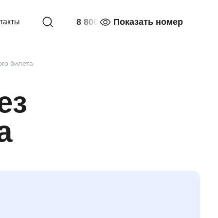
8 800
Показать номер
такты
ого билета
ез
а