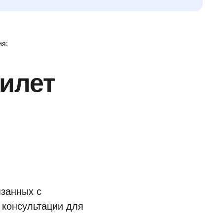
ия:
илет
язанных с
 консультации для