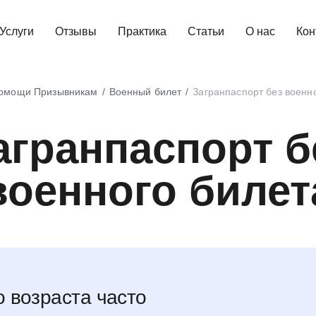
Услуги
Отзывы
Практика
Статьи
О нас
Кон
омощи Призывникам
Военный билет
Загранпаспорт без военн
агранпаспорт б
военного билет
 возраста часто