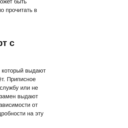
может быть
но прочитать в
т с
, который выдают
ёт. Приписное
 службу или не
 взамен выдают
ависимости от
робности на эту