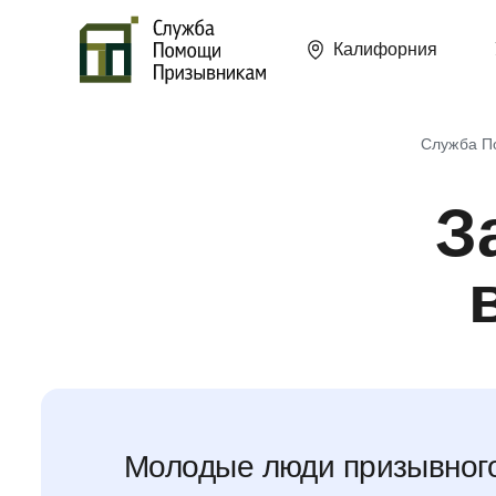
Калифорния
Служба П
З
Молодые люди призывного