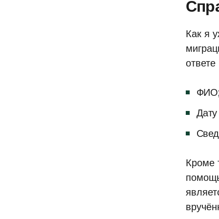
Спра
Как я 
миграц
ответе
ФИО
Дату
Свед
Кроме т
помощь
являет
вручён