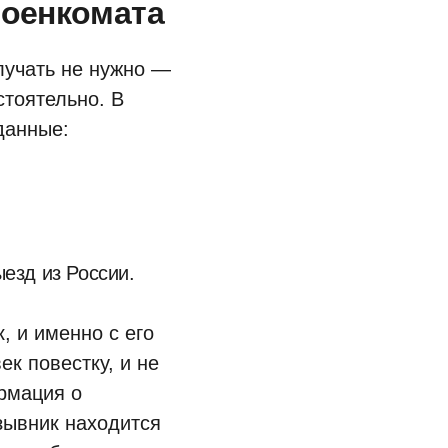
военкомата
лучать не нужно —
тоятельно. В
данные:
езд из России.
, и именно с его
к повестку, и не
ормация о
зывник находится