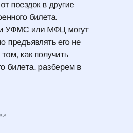
т поездок в другие
оенного билета.
ки УФМС или МФЦ могут
но предъявлять его не
 том, как получить
го билета, разберем в
ощи