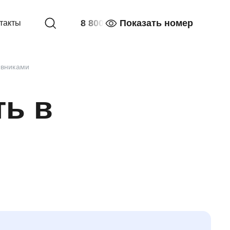
8 800
Показать номер
такты
ывниками
ть в