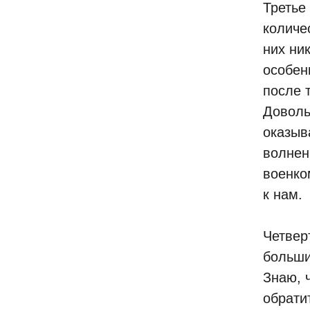
Третье
количе
них ни
особен
после т
Доволь
оказыв
волнен
военко
к нам.
Четвер
больши
Знаю, 
обрати