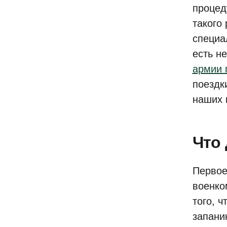
процед
такого
специа
есть н
армии 
поездк
наших 
Что
Первое
военко
того, ч
запани