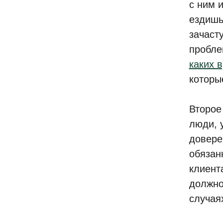
с ним 
ездишь
зачаст
пробле
каких 
которы
Второе
люди, 
довере
обязан
клиент
должно
случая