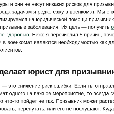
уры и они не несут никаких рисков для призывн
 рода задачам я редко езжу в военкомат. Мы с 
лизируемся на юридической помощи призывник
епризывные заболевания. Их цель — получить
о
по здоровью
. Ниже я перечислил 5 причин, поч
и в военкомат являются необходимостью как дл
клиентов.
 делает юрист для призывни
 — это снижение риск ошибки. Если ты отправ
мат одного на важное мероприятие, то всегда с
то что-то пойдет не так. Призывник может расте
ковать, перепутать, или его не послушают. Куд