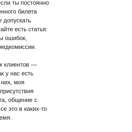
если ты постоянно
енного билета
е допускать
айте есть статья:
ры ошибок,
медкомиссии.
х клиентов —
к у нас есть
 них, моя
 присутствия
та, общение с
е это в каких-то
емя.