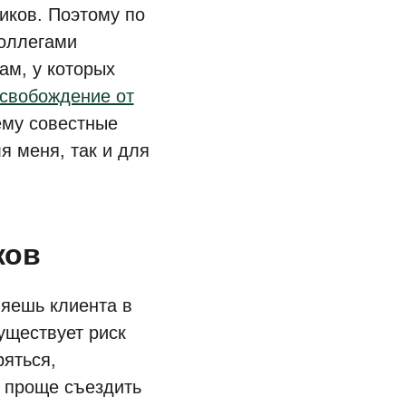
иков. Поэтому по
коллегами
ам, у которых
свобождение от
ему совестные
я меня, так и для
ков
ляешь клиента в
уществует риск
ряться,
а проще съездить