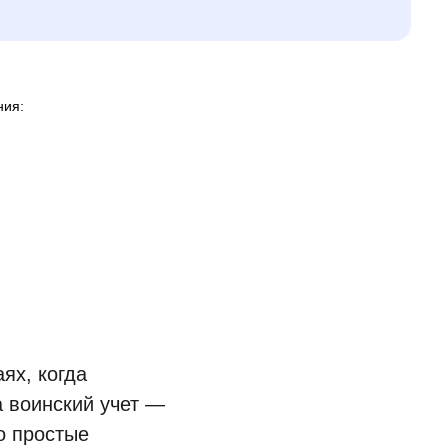
ния:
ях, когда
а воинский учет —
о простые