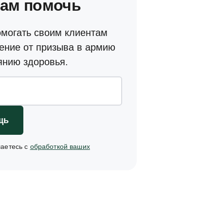
вам помочь
омогать своим клиентам
ение от призыва в армию
янию здоровья.
щь
шаетесь с
обработкой ваших