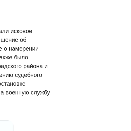
ли исковое
ешение об
е о намерении
также было
адского района и
ению судебного
остановке
на военную службу