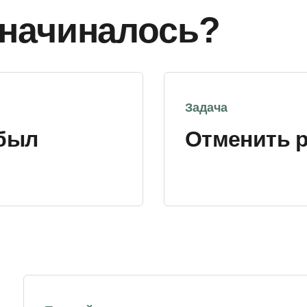
 начиналось?
Задача
 был
Отменить 