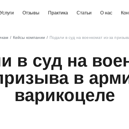
Услуги
Отзывы
Практика
Статьи
О нас
Кон
икам
Кейсы компании
Подали в суд на военкомат из-за призы
и в суд на вое
 призыва в арм
варикоцеле