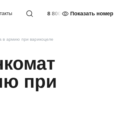
8 800
Показать номер
такты
ва в армию при варикоцеле
нкомат
ию при