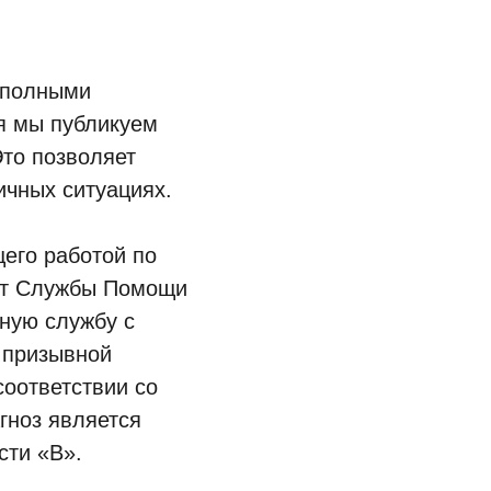
я полными
я мы публикуем
Это позволяет
ичных ситуациях.
его работой по
нт Службы Помощи
ную службу с
е призывной
соответствии со
гноз является
сти «В».