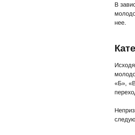
В зави
молодо
нее.
Кате
Исходя
молодо
«Б», «
перехо
Неприз
следую