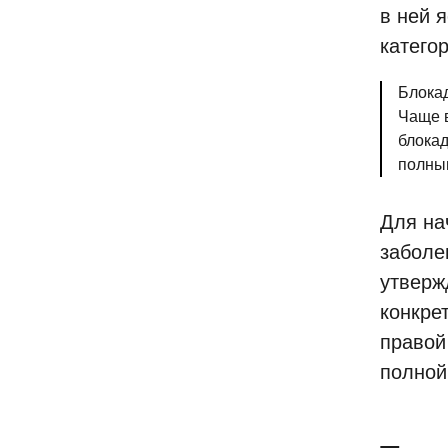
в ней я
категор
Блокад
Чаще в
блокад
полны
Для на
заболе
утверж
конкре
правой
полной