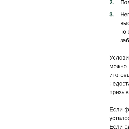
Пол
Неп
выс
То 
за
Услови
можно н
итогов
недост
призыв
Если ф
усталос
Если о