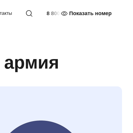
8 800
Показать номер
такты
и армия