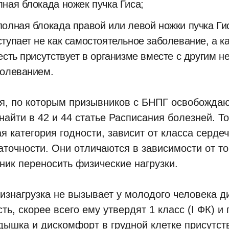
ная блокада ножек пучка Гиса;
олная блокада правой или левой ножки пучка Гис
тупает не как самостоятельное заболевание, а к
есть присутствует в организме вместе с другим 
болеванием.
я, по которым призывников с БНПГ освобождаю
айти в 42 и 44 статье Расписания болезней. То
ая категория годности, зависит от класса серде
аточности. Они отличаются в зависимости от то
ник переносить физические нагрузки.
изнагрузка не вызывает у молодого человека д
ть, скорее всего ему утвердят 1 класс (I ФК) и
дышка и дискомфорт в грудной клетке присутст