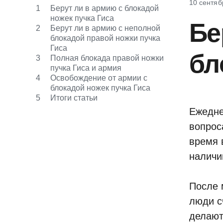
10 сентяб
1
Берут ли в армию с блокадой
ножек пучка Гиса
Бе
2
Берут ли в армию с неполной
блокадой правой ножки пучка
Гиса
бл
3
Полная блокада правой ножки
пучка Гиса и армия
4
Освобождение от армии с
блокадой ножек пучка Гиса
5
Итоги статьи
Ежедне
вопрос
время 
наличи
После 
люди с
делают