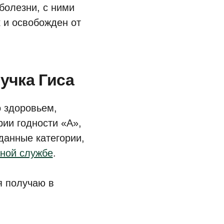
болезни, с ними
 и освобожден от
учка Гиса
о здоровьем,
рии годности «А»,
данные категории,
нной службе
.
я получаю в