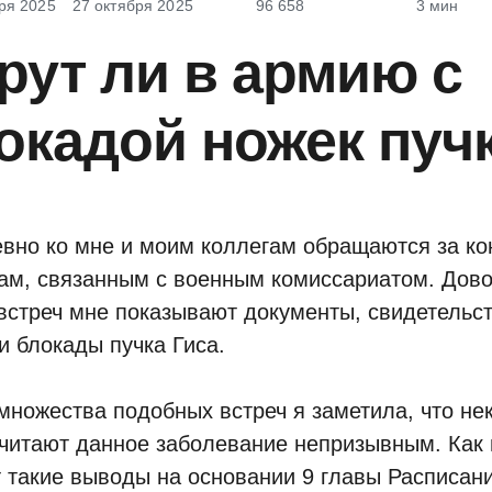
ря 2025
27 октября 2025
96 658
3 мин
рут ли в армию с
окадой ножек пуч
вно ко мне и моим коллегам обращаются за ко
ам, связанным с военным комиссариатом. Дово
встреч мне показывают документы, свидетельс
и блокады пучка Гиса.
множества подобных встреч я заметила, что н
читают данное заболевание непризывным. Как 
 такие выводы на основании 9 главы Расписани