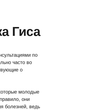
ка Гиса
нсультациями по
льно часто во
твующие о
екоторые молодые
правило, они
я болезней, ведь