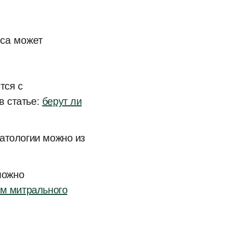
иса может
тся с
в статье:
берут ли
патологии можно из
можно
ом митрального