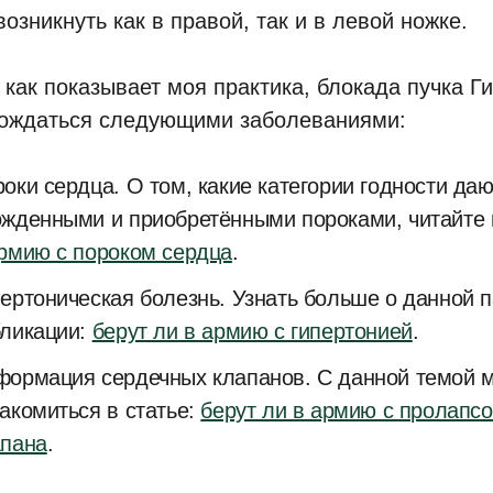
озникнуть как в правой, так и в левой ножке.
, как показывает моя практика, блокада пучка Г
ождаться следующими заболеваниями:
оки сердца. О том, какие категории годности даю
жденными и приобретёнными пороками, читайте 
рмию с пороком сердца
.
ертоническая болезнь. Узнать больше о данной 
бликации:
берут ли в армию с гипертонией
.
формация сердечных клапанов. С данной темой 
акомиться в статье:
берут ли в армию с пролапс
апана
.