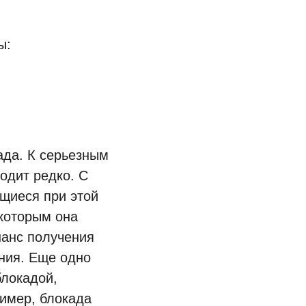
ы:
ада. К серьезным
одит редко. С
щиеся при этой
 которым она
шанс получения
ния. Еще одно
блокадой,
ример, блокада