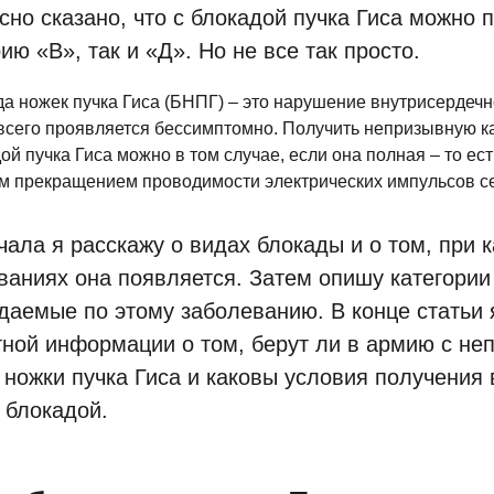
сно сказано, что с блокадой пучка Гиса можно 
ию «В», так и «Д». Но не все так просто.
а ножек пучка Гиса (БНПГ) – это нарушение внутрисердеч
сего проявляется бессимптомно. Получить непризывную ка
ой пучка Гиса можно в том случае, если она полная – то ес
м прекращением проводимости электрических импульсов с
чала я расскажу о видах блокады и о том, при к
ваниях она появляется. Затем опишу категории 
даемые по этому заболеванию. В конце статьи
тной информации о том, берут ли в армию с не
 ножки пучка Гиса и каковы условия получения 
 блокадой.