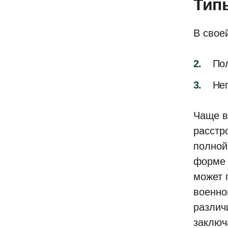
Тип
В свое
Пол
Не
Чаще в
расстр
полной
форме 
может 
военно
различ
заключ