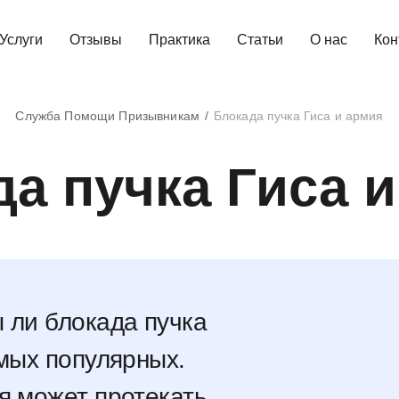
Услуги
Отзывы
Практика
Статьи
О нас
Кон
Служба Помощи Призывникам
Блокада пучка Гиса и армия
а пучка Гиса 
 ли блокада пучка
амых популярных.
я может протекать