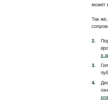
может в
Так же
сопров
Пор
вро
в а
Гип
пу
Де
озн
кл