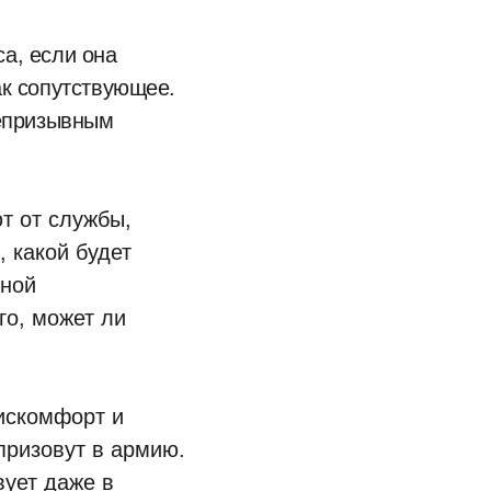
а, если она
ак сопутствующее.
непризывным
т от службы,
, какой будет
чной
го, может ли
искомфорт и
 призовут в армию.
вует даже в