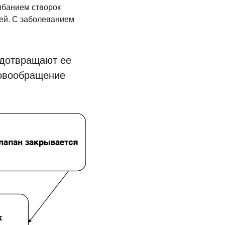
ибанием створок
ней. С заболеванием
едотвращают ее
ровообращение