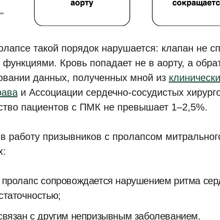
олапсе такой порядок нарушается: клапан не с
 функциями. Кровь попадает не в аорту, а обра
овании данных, полученных мной из
клиническ
рава
и Ассоциации сердечно-сосудистых хирурго
ство пациентов с ПМК не превышает 1–2,5%.
 в работу призывников с пролапсом митральног
х:
 пролапс сопровождается нарушением ритма сер
статочностью;
связан с другим непризывным заболеванием.