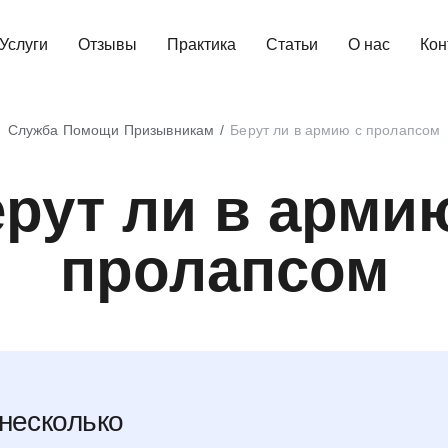
Услуги
Отзывы
Практика
Статьи
О нас
Кон
Служба Помощи Призывникам
Берут ли в армию с пролапсом
рут ли в арми
пролапсом
несколько