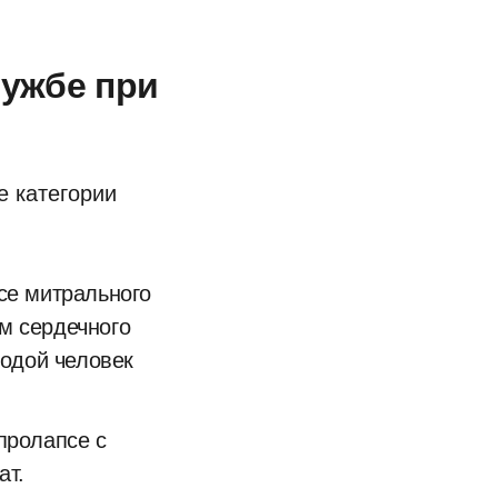
лужбе при
е категории
се митрального
м сердечного
лодой человек
пролапсе с
ат.