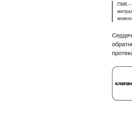
ПМК – 
митрал
можно 
Сердеч
обратн
протек