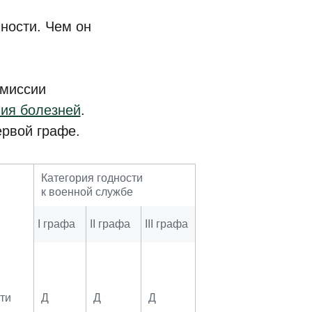
ности. Чем он
омиссии
ния болезней
.
ервой графе.
Категория годности
к военной службе
I графа
II графа
III графа
ти
Д
Д
Д