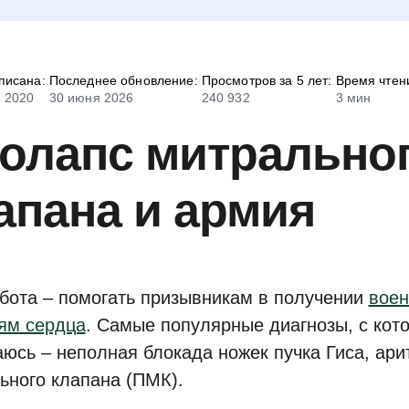
писана:
Последнее обновление:
Просмотров за 5 лет:
Время чтен
 2020
30 июня 2026
240 932
3 мин
олапс митрально
апана и армия
бота – помогать призывникам в получении
воен
ям сердца
. Самые популярные диагнозы, с кот
аюсь – неполная блокада ножек пучка Гиса, ари
ьного клапана (ПМК).