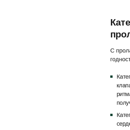
Кате
про
С прол
годност
Кате
клап
ритм
полу
Кате
серд