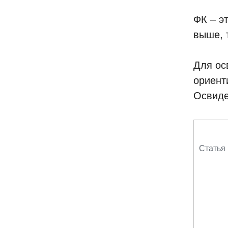
ФК – э
выше, 
Для ос
ориент
Освиде
Статья