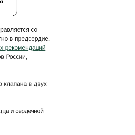
правляется со
тно в предсердие.
их рекомендаций
в России,
о клапана в двух
дца и сердечной