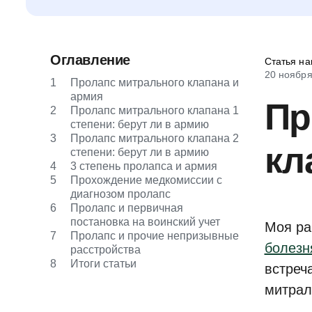
Оглавление
Статья на
20 ноября
1
Пролапс митрального клапана и
армия
Пр
2
Пролапс митрального клапана 1
степени: берут ли в армию
3
Пролапс митрального клапана 2
кл
степени: берут ли в армию
4
3 степень пролапса и армия
5
Прохождение медкомиссии с
диагнозом пролапс
6
Пролапс и первичная
постановка на воинский учет
Моя ра
7
Пролапс и прочие непризывные
болезн
расстройства
8
Итоги статьи
встреч
митрал