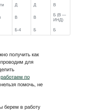
ти
Д
Д
В
Б (В —
и
В
В
ИНД)
Б-4
Б
Б
жно получить как
и проводим для
делить
ы
работаем по
 нельзя помочь, не
ы берем в работу