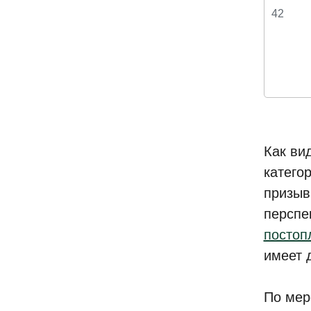
42
Как ви
катего
призыв
перспе
постоп
имеет 
По мер