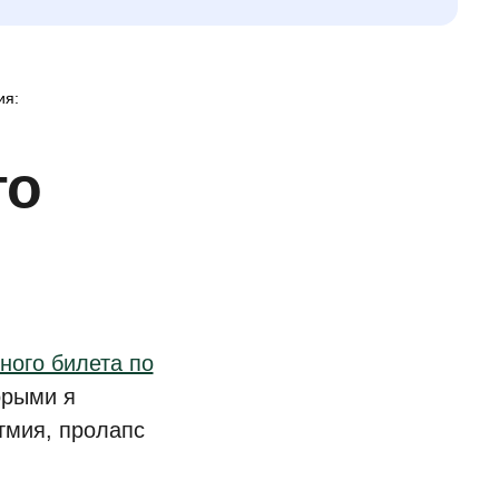
ия:
го
ного билета по
орыми я
тмия, пролапс