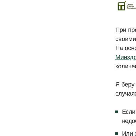
При пр
своими
На осн
Минзд
количе
Я беру
случая
Если
недо
Или 