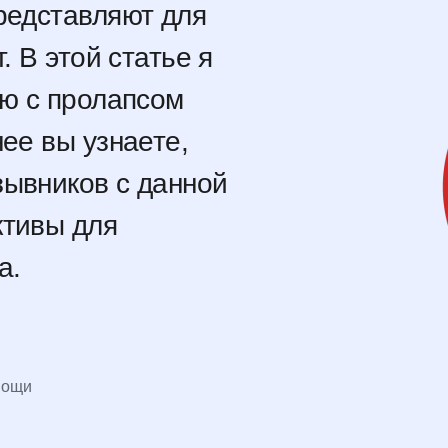
редставляют для
. В этой статье я
ию с пролапсом
нее вы узнаете,
зывников с данной
ктивы для
а.
мощи