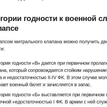
гории годности к военной с
лапсе
апсом митрального клапана можно получить дв
и:
гория годности «В» дается при первичном пролап
ана, который сопровождается стойким нарушение
а и недостаточностью II-IV ФК. В этом случае мо
чает военный билет и зачисляется в запас.
гория годности «Б» выставляется при первичном 
ечной недостаточностью I ФК. В армии с ней служ