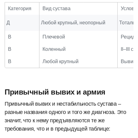
Категория
Вид сустава
Услови
Д
Любой крупный, неопорный
Тотальн
В
Плечевой
Рецидив
В
Коленный
II–III 
В
Любой крупный
Вывихи 
Привычный вывих и армия
Привычный вывих и нестабильность сустава –
разные названия одного и того же диагноза. Это
значит, что к нему предъявляются те же
требования, что и в предыдущей таблице: