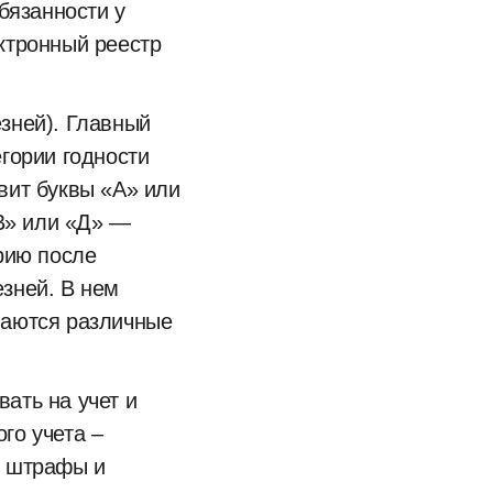
бязанности у
ктронный реестр
зней). Главный
гории годности
вит буквы «А» или
«В» или «Д» —
рию после
зней. В нем
ваются различные
ать на учет и
го учета –
е штрафы и