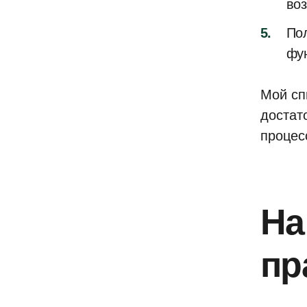
воз
По
фун
Мой сп
достат
процес
На
пр