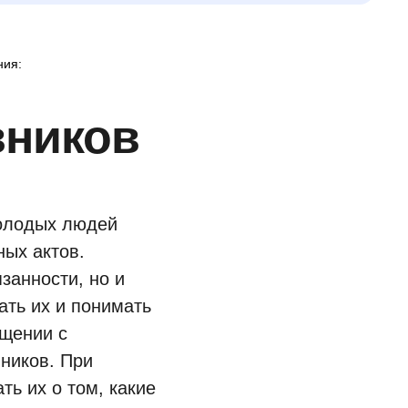
ния:
вников
олодых людей
ых актов.
занности, но и
ать их и понимать
щении с
ников. При
ь их о том, какие