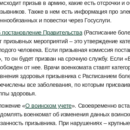
исходит призыв в армию, какие есть отсрочки и о
зывников. Также в нем есть информация про эле
ннообязанных и повестки через Госуслуги.
 постановление Правительства
(Расписание боле
г призывных мероприятий – это утверждение кате
одого человека. Если призывная комиссия поста
, то он будет призван на срочную службу. Если 
обожден от нее. Врачи военкомата ставят катего
внения здоровья призывника с Расписанием боле
ечислены все заболевания, по которым присваи
ппы здоровья.
ложение «
О воинском учете
». Своевременно встав
домлять военкомат об изменения данных воинско
занность призывника. При нарушениях – крупны