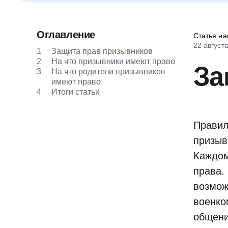
Оглавление
Статья на
22 август
1
Защита прав призывников
2
На что призывники имеют право
За
3
На что родители призывников
имеют право
4
Итоги статьи
Правил
призыв
Каждом
права.
возмож
военко
общени