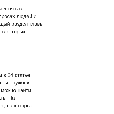
местить в
просах людей и
ждый раздел главы
 в которых
 в 24 статье
ной службе».
е можно найти
ть. На
к, на которые