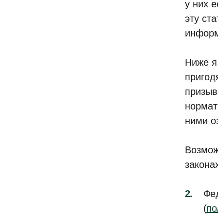
у них 
эту ст
информ
Ниже я
пригод
призыв
нормат
ними о
Возмож
законах
Фед
(
по