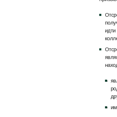
Отср
полу
идти
колл
Отср
явля
нахо
яв
ро
др
им