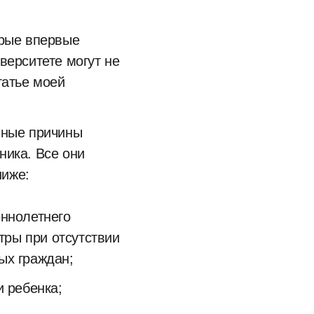
орые впервые
верситете могут не
татье моей
чные причины
ника. Все они
ниже:
ннолетнего
тры при отсутствии
ых граждан;
 ребенка;