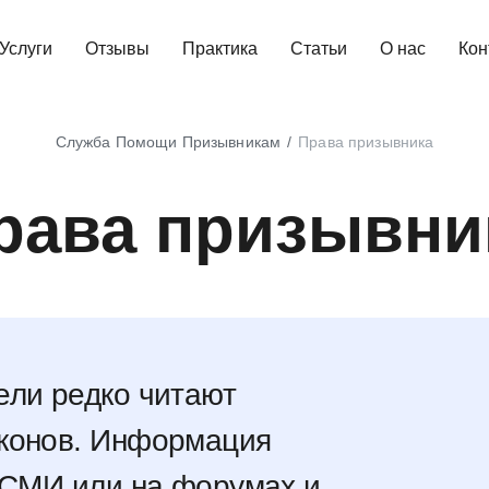
Услуги
Отзывы
Практика
Статьи
О нас
Кон
Служба Помощи Призывникам
Права призывника
рава призывни
ели редко читают
аконов. Информация
 СМИ или на форумах и