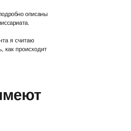
 подробно описаны
миссариата.
нта я считаю
, как происходит
имеют