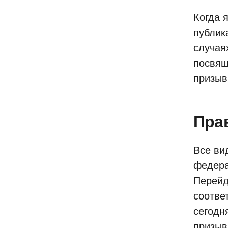
Когда 
публик
случая
посвящ
призыв
Пра
Все ви
федера
Перейд
соотве
сегодн
призыв